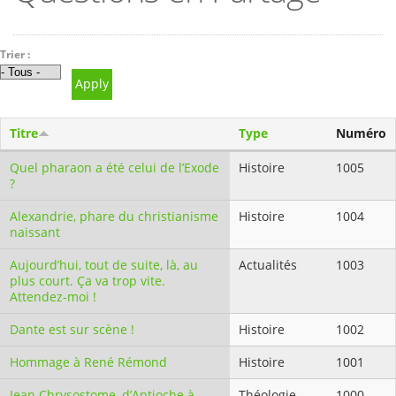
Trier :
Titre
Type
Numéro
Quel pharaon a été celui de l’Exode
Histoire
1005
?
Alexandrie, phare du christianisme
Histoire
1004
naissant
Aujourd’hui, tout de suite, là, au
Actualités
1003
plus court. Ça va trop vite.
Attendez-moi !
Dante est sur scène !
Histoire
1002
Hommage à René Rémond
Histoire
1001
Jean Chrysostome, d’Antioche à
Théologie
1000