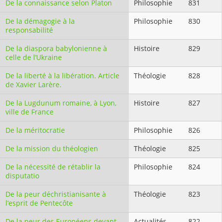
De la connaissance selon Platon
Philosophie
831
De la démagogie à la
Philosophie
830
responsabilité
De la diaspora babylonienne à
Histoire
829
celle de l’Ukraine
De la liberté à la libération. Article
Théologie
828
de Xavier Larère.
De la Lugdunum romaine, à Lyon,
Histoire
827
ville de France
De la méritocratie
Philosophie
826
De la mission du théologien
Théologie
825
De la nécessité de rétablir la
Philosophie
824
disputatio
De la peur déchristianisante à
Théologie
823
l’esprit de Pentecôte
De la peur des Européens devant
Actualités
822