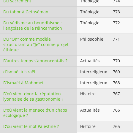
Du sacrement
Théologie
774
Du tabor à Gethsémani
Théologie
773
Du védisme au bouddhisme :
Théologie
772
l'angoisse de la réincarnation
Du “On” comme modèle
Philosophie
771
structurant au “Je” comme projet
éthique
D’autres temps s’annoncent-ils ?
Actualités
770
d’Ismaël à Israël
Interreligieux
769
D’Ismaël à Mahomet
Interreligieux
768
D’où vient donc la réputation
Histoire
767
lyonnaise de sa gastronomie ?
D’où vient la menace d’un chaos
Actualités
766
écologique ?
D’où vient le mot Palestine ?
Histoire
765