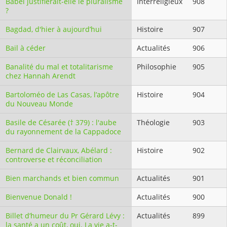
Babel justifierait-elle le pluralisme
Interreligieux
908
?
Bagdad, d'hier à aujourd’hui
Histoire
907
Bail à céder
Actualités
906
Banalité du mal et totalitarisme
Philosophie
905
chez Hannah Arendt
Bartoloméo de Las Casas, l’apôtre
Histoire
904
du Nouveau Monde
Basile de Césarée († 379) : l'aube
Théologie
903
du rayonnement de la Cappadoce
Bernard de Clairvaux, Abélard :
Histoire
902
controverse et réconciliation
Bien marchands et bien commun
Actualités
901
Bienvenue Donald !
Actualités
900
Billet d’humeur du Pr Gérard Lévy :
Actualités
899
la santé a un coût, oui. La vie a-t-