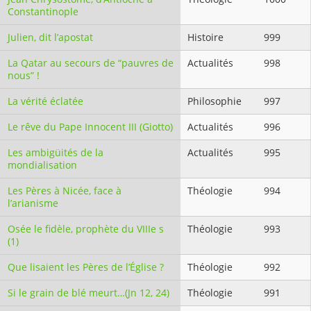
Constantinople
Julien, dit l’apostat
Histoire
999
La Qatar au secours de “pauvres de
Actualités
998
nous” !
La vérité éclatée
Philosophie
997
Le rêve du Pape Innocent III (Giotto)
Actualités
996
Les ambigüités de la
Actualités
995
mondialisation
Les Pères à Nicée, face à
Théologie
994
l’arianisme
Osée le fidèle, prophète du VIIIe s
Théologie
993
(1)
Que lisaient les Pères de l’Église ?
Théologie
992
Si le grain de blé meurt…(Jn 12, 24)
Théologie
991