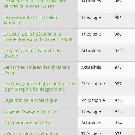
Le monde et la France face aux
Actualités
982
dérives du Proche-Orient
Le mystère du Christ selon
Théologie
981
Athanase
Le Salut. De la libération à la
Théologie
980
liberté. Réflexion de Xavier LARÈRE.
Les gilets jaunes valident un
Actualités
979
divorce
Les larmes amères des chrétiens
Actualités
978
d’Alep
Les trois grandes lignes de force de
Philosophie
977
la philosophie heideggerienne
L’âge d’or de la scolastique
Philosophie
976
Origène, l’exégète (185-254)
Théologie
975
Que personne ne sorte !
Actualités
974
« Que ta volonté soit faite ».
Théologie
973