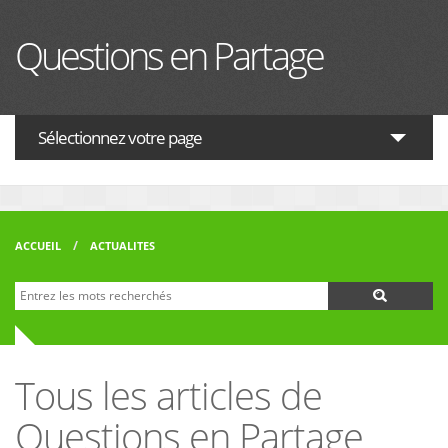
Aller au contenu principal
Questions en Partage
Sélectionnez votre page
ACTUALITES
HISTOIRE
ACCUEIL
ACTUALITES
PHILOSOPHIE
Recherche
Formulaire de recherche
THÉOLOGIE
INTERRELIGIEUX
Tous les articles de
FORUM
Questions en Partage