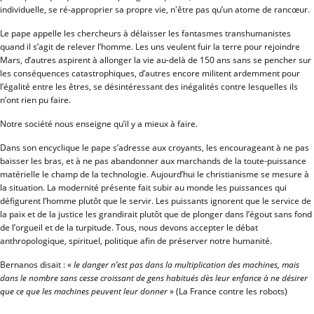
individuelle, se ré-approprier sa propre vie, n'être pas qu’un atome de rancœur.
Le pape appelle les chercheurs à délaisser les fantasmes transhumanistes
quand il s’agit de relever l’homme. Les uns veulent fuir la terre pour rejoindre
Mars, d’autres aspirent à allonger la vie au-delà de 150 ans sans se pencher sur
les conséquences catastrophiques, d’autres encore militent ardemment pour
l’égalité entre les êtres, se désintéressant des inégalités contre lesquelles ils
n’ont rien pu faire.
Notre société nous enseigne qu’il y a mieux à faire.
Dans son encyclique le pape s’adresse aux croyants, les encourageant à ne pas
baisser les bras, et à ne pas abandonner aux marchands de la toute-puissance
matérielle le champ de la technologie. Aujourd’hui le christianisme se mesure à
la situation. La modernité présente fait subir au monde les puissances qui
défigurent l’homme plutôt que le servir. Les puissants ignorent que le service de
la paix et de la justice les grandirait plutôt que de plonger dans l’égout sans fond
de l’orgueil et de la turpitude. Tous, nous devons accepter le débat
anthropologique, spirituel, politique afin de préserver notre humanité.
Bernanos disait : «
le danger n’est pas dans la multiplication des machines, mais
dans le nombre sans cesse croissant de gens habitués dès leur enfance à ne désirer
que ce que les machines peuvent leur donner
» (La France contre les robots)