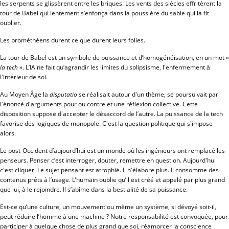
les serpents se glissèrent entre les briques. Les vents des siècles effritèrent la
tour de Babel qui lentement s’enfonça dans la poussière du sable qui la fit
oublier.
Les prométhéens durent ce que durent leurs folies.
La tour de Babel est un symbole de puissance et d’homogénéisation, en un mot «
la tech
». L’IA ne fait qu’agrandir les limites du solipsisme, l'enfermement à
l'intérieur de soi.
Au Moyen Âge la
disputatio
se réalisait autour d'un thème, se poursuivait par
l'énoncé d'arguments pour ou contre et une réflexion collective. Cette
disposition suppose d'accepter le désaccord de l’autre. La puissance de la tech
favorise des logiques de monopole. C'est la question politique qui s'impose
alors.
Le post-Occident d’aujourd’hui est un monde où les ingénieurs ont remplacé les
penseurs. Penser c’est interroger, douter, remettre en question. Aujourd'hui
c'est cliquer. Le sujet pensant est atrophié. Il n'élabore plus. Il consomme des
contenus prêts à l’usage. L’humain oublie qu’il est créé et appelé par plus grand
que lui, à le rejoindre. Il s’abîme dans la bestialité de sa puissance.
Est-ce qu’une culture, un mouvement ou même un système, si dévoyé soit-il,
peut réduire l’homme à une machine ? Notre responsabilité est convoquée, pour
participer à quelque chose de plus grand que soi, réamorcer la conscience