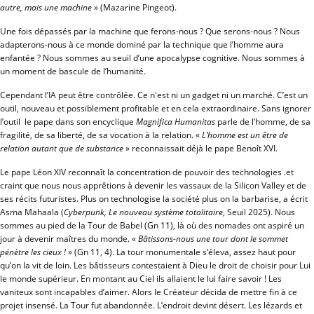
autre, mais une machine
» (Mazarine Pingeot).
Une fois dépassés par la machine que ferons-nous ? Que serons-nous ? Nous
adapterons-nous à ce monde dominé par la technique que l’homme aura
enfantée ? Nous sommes au seuil d’une apocalypse cognitive. Nous sommes à
un moment de bascule de l’humanité.
Cependant l’IA peut être contrôlée. Ce n'est ni un gadget ni un marché. C’est un
outil, nouveau et possiblement profitable et en cela extraordinaire. Sans ignorer
l’outil le pape dans son encyclique
Magnifica Humanitas
parle de l’homme, de sa
fragilité, de sa liberté, de sa vocation à la relation. «
L’homme est un être de
relation autant que de substance
» reconnaissait déjà le pape Benoît XVI.
Le pape Léon XIV reconnaît la concentration de pouvoir des technologies .et
craint que nous nous apprêtions à devenir les vassaux de la Silicon Valley et de
ses récits futuristes. Plus on technologise la société plus on la barbarise, a écrit
Asma Mahaala (
Cyberpunk, Le nouveau système totalitaire
, Seuil 2025). Nous
sommes au pied de la Tour de Babel (Gn 11), là où des nomades ont aspiré un
jour à devenir maîtres du monde. «
Bâtissons-nous une tour dont le sommet
pénètre les cieux !
» (Gn 11, 4). La tour monumentale s’éleva, assez haut pour
qu’on la vit de loin. Les bâtisseurs contestaient à Dieu le droit de choisir pour Lui
le monde supérieur. En montant au Ciel ils allaient le lui faire savoir ! Les
vaniteux sont incapables d’aimer. Alors le Créateur décida de mettre fin à ce
projet insensé. La Tour fut abandonnée. L’endroit devint désert. Les lézards et