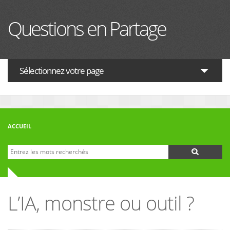
Aller au contenu principal
Questions en Partage
Sélectionnez votre page
ACTUALITES
HISTOIRE
ACCUEIL
PHILOSOPHIE
Recherche
Formulaire de recherche
THÉOLOGIE
INTERRELIGIEUX
L’IA, monstre ou outil ?
FORUM