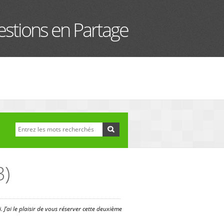
stions en Partage
Recherche
Formulaire de
recherche
3)
 J’ai le plaisir de vous réserver cette deuxième