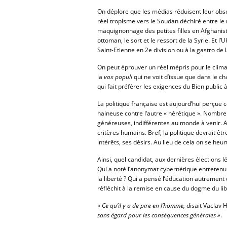
On déplore que les médias réduisent leur obser
réel tropisme vers le Soudan déchiré entre le n
maquignonnage des petites filles en Afghanista
ottoman, le sort et le ressort de la Syrie. Et 
Saint-Etienne en 2e division ou à la gastro de 
On peut éprouver un réel mépris pour le clima
la
vox populi
qui ne voit d’issue que dans le c
qui fait préférer les exigences du Bien public 
La politique française est aujourd’hui perçue c
haineuse contre l‘autre « hérétique ». Nombreu
généreuses, indifférentes au monde à venir. Au
critères humains. Bref, la politique devrait ê
intérêts, ses désirs. Au lieu de cela on se heu
Ainsi, quel candidat, aux dernières élections lé
Qui a noté l’anonymat cybernétique entretenu p
la liberté ? Qui a pensé l’éducation autrement 
réfléchit à la remise en cause du dogme du lib
«
Ce qu’il y a de pire en l’homme,
disait Vaclav 
sans égard pour les conséquences générales »
.