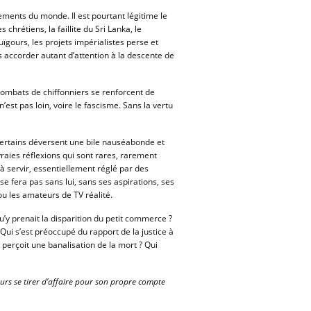
ements du monde. Il est pourtant légitime le
hrétiens, la faillite du Sri Lanka, le
ïgours, les projets impérialistes perse et
as accorder autant d’attention à la descente de
combats de chiffonniers se renforcent de
st pas loin, voire le fascisme. Sans la vertu
r. Certains déversent une bile nauséabonde et
vraies réflexions qui sont rares, rarement
à servir, essentiellement réglé par des
e fera pas sans lui, sans ses aspirations, ses
ou les amateurs de TV réalité.
qu’y prenait la disparition du petit commerce ?
Qui s’est préoccupé du rapport de la justice à
 perçoit une banalisation de la mort ? Qui
oujours se tirer d’affaire pour son propre compte