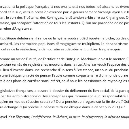
vation à la politique française, à nos prurits et à nos bobos, délaissant les évén
ord et le sud, vers la pression exercée par le gouvernement Nicaraguayen sur les c
n, le sort des Tibétains, des Rohingyas, la détention arbitraire au Xinjiang des Ou
l’Ukraine, qui accapare l’attention de tous les instants. Qu’on me pardonne de ne p
la reine d’Angleterre.
t politique délétère en France où la hyène voudrait déchiqueter la biche, où des 
hambard. Les champions populistes démagogues se multiplient. Le bonapartisme n’e
à celles de la réélection, la démocratie est décidément un bien fragile acquis.
omme un art de l’utilité, de l’artifice et de l’intrigue. Machiavel en est le mento
x sont tentés de rejoindre les moutons dans la rue. Ainsi se réduit l’espace des 
 lieu d’investir dans une recherche d’un sens à l’existence, un souci du prochain 
tre une éthique, un acte de penser l’autre comme co-partenaire d’un monde qui ne s
rte à des plans de carrière sans intérêt, sauf pour les passionnés de mythologies 
gislatives françaises, a ouvert le dossier du délitement du lien social, de la part 
ar les administrations ou les entreprises qui immunisent leur irresponsabilité ? 
qu’en termes de réussite scolaire ? Qui a penché son regard sur la fin de vie ? Qui
re échange ? Qui prêche la nécessité d’une éthique dans le débat public ? Qui ?
Havel
, c’est l’égoïsme, l’indifférence, la lâcheté, la peur, la résignation, le désir de t