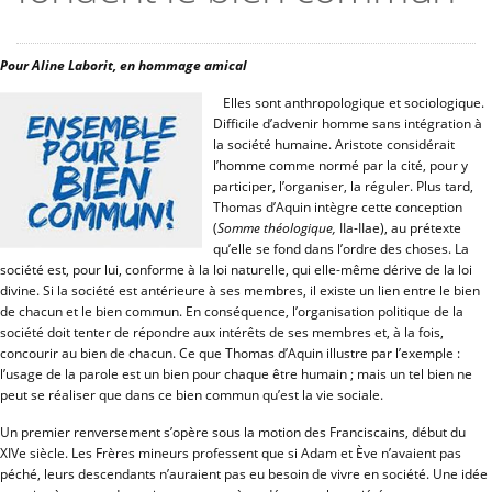
Pour Aline Laborit, en hommage amical
Elles sont anthropologique et sociologique.
Difficile d’advenir homme sans intégration à
la société humaine. Aristote considérait
l’homme comme normé par la cité, pour y
participer, l’organiser, la réguler. Plus tard,
Thomas d’Aquin intègre cette conception
(
Somme théologique,
IIa-IIae), au prétexte
qu’elle se fond dans l’ordre des choses. La
société est, pour lui, conforme à la loi naturelle, qui elle-même dérive de la loi
divine. Si la société est antérieure à ses membres, il existe un lien entre le bien
de chacun et le bien commun. En conséquence, l’organisation politique de la
société doit tenter de répondre aux intérêts de ses membres et, à la fois,
concourir au bien de chacun. Ce que Thomas d’Aquin illustre par l’exemple :
l’usage de la parole est un bien pour chaque être humain ; mais un tel bien ne
peut se réaliser que dans ce bien commun qu’est la vie sociale.
Un premier renversement s’opère sous la motion des Franciscains, début du
XIVe siècle. Les Frères mineurs professent que si Adam et Ève n’avaient pas
péché, leurs descendants n’auraient pas eu besoin de vivre en société. Une idée