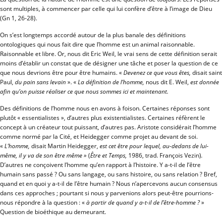
sont multiples, à commencer par celle qui lui confère d’être à l’image de Dieu
(Gn 1, 26-28).
On s’est longtemps accordé autour de la plus banale des définitions
ontologiques qui nous fait dire que l’homme est un animal raisonnable.
Raisonnable et libre. Or, nous dit Eric Weil, le vrai sens de cette définition serait
moins d’établir un constat que de désigner une tâche et poser la question de ce
que nous devrions être pour être humains. «
Devenez ce que vous êtes,
disait saint
Paul,
du pain sans levain
». «
La définition de l’homme,
nous dit E. Weil,
est donnée
afin qu’on puisse réaliser ce que nous sommes ici et maintenant.
Des définitions de l’homme nous en avons à foison. Certaines réponses sont
plutôt « essentialistes », d’autres plus existentialistes. Certaines réfèrent le
concept à un créateur tout puissant, d’autres pas. Aristote considérait l’homme
comme normé par la Cité, et Heidegger comme projet au devant de soi.
«
L’homme,
disait Martin Heidegger,
est cet être pour lequel, au-dedans de lui-
même, il y va de son être même »
(
Être et Temps,
1986, trad. François Vezin)
.
D’autres ne conçoivent l’homme qu’en rapport à l’histoire. Y a-t-il de l’être
humain sans passé ? Ou sans langage, ou sans histoire, ou sans relation ? Bref,
quand et en quoi y a-t-il de l’être humain ? Nous n’apercevons aucun consensus
dans ces approches ; pourtant si nous y parvenions alors peut-être pourrions-
nous répondre à la question : «
à partir de quand y a-t-il de l’être-homme ?
»
Question de bioéthique au demeurant.