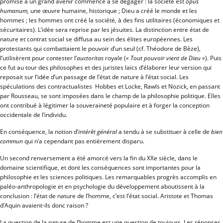
promise à un grand avenir commence à se dégager : la société est
opus
humanum,
une œuvre humaine, historique ; Dieu a créé le monde et les
hommes ; les hommes ont créé la société, à des fins utilitaires (économiques et
sécuritaires). L’idée sera reprise par les jésuites. La distinction entre état de
nature et contrat social se diffusa au sein des élites européennes. Les
protestants qui combattaient le pouvoir d’un seul (cf. Théodore de Bèze),
l’utilisèrent pour contester l’
auctoritas
royale (
« Tout pouvoir vient de Dieu »
). Puis
ce fut au tour des philosophes et des juristes laïcs d’élaborer leur version qui
reposait sur l’idée d’un passage de l’état de nature à l’état social. Les
spéculations des contractualistes Hobbes et Locke, Rawls et Nozick, en passant
par Rousseau, se sont imposées dans le champ de la philosophie politique. Elles
ont contribué à légitimer la souveraineté populaire et à forger la conception
occidentale de l’individu.
En conséquence, la notion d’
intérêt général
a tendu à se substituer à celle de
bien
commun
qui n’a cependant pas entièrement disparu.
Un second renversement a été amorcé vers la fin du XXe siècle, dans le
domaine scientifique, et dont les conséquences sont importantes pour la
philosophie et les sciences politiques. Les remarquables progrès accomplis en
paléo-anthropologie et en psychologie du développement aboutissent à la
conclusion : l’état de nature de l’homme, c’est l’état social. Aristote et Thomas
d’Aquin avaient-ils donc raison ?
La question de la nature de l’homme est une question de toujours. Les réponses