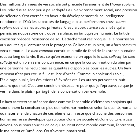
Des millions d’années de vie sociale ont précédé l’avènement de l’
homo sapiens
.
Les individus se sont peu à peu adaptés à un environnement social, une pression
de sélection s’est exercée en faveur du développement d’une intelligence
relationnelle. D’où les capacités de langage, plus performants chez l’
homo
sapiens
que chez les autres primates. C'est la coexistence socialisée qui a
permis au nouveau-né de trouver sa place, en tant qu’être humain. Le fait de
coexister précède l’existence de soi. L’attachement réciproque lie le nourrisson
aux adultes qui l’entourent et le protègent. Ce lien est un bien, un «
bien commun
vécu », mutuel. Le
bien commun
constitue la toile de fond de l’existence humaine
tout au long de la vie. Il est ce qu’en économie on appelle le
bien collectif
. Le
bien
collectif
est un bien sans concurrence, en ce que la consommation du bien par
une personne ne réduit pas les quantités disponibles pour les autres. Un
bien
commun
n’est pas exclusif. Il est libre d’accès. Comme la chaleur du soleil,
l’éclairage public, les émissions télévisées etc. Les autres peuvent en jouir
autant que moi. C’est une condition nécessaire pour que je l’éprouve, ce que je
vérifie dans le plaisir partagé, de la conversation par exemple.
Le
bien commun
se présente donc comme l’ensemble d’éléments conjoints qui
soutiennent la coexistence plus ou moins harmonieuse selon la qualité, humaine
ou matérielle, de chacun de ces éléments. Il reste que chacune des personnes
humaines ne se développe qu’au cœur d’une vie sociale et d’une culture, aussi
devons-nous nous soucier de ce qui soutient notre monde commun, l’entretient,
le maintient et l’améliore. On n’avance jamais seul.