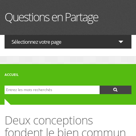
Aller au contenu principal
Questions en Partage
Sélectionnez votre page
ACTUALITES
HISTOIRE
ACCUEIL
PHILOSOPHIE
Recherche
Formulaire de recherche
THÉOLOGIE
INTERRELIGIEUX
Deux conceptions
FORUM
fondent le bien commun