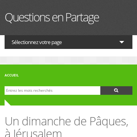
Aller au contenu principal
Questions en Partage
Sélectionnez votre page
ACTUALITES
HISTOIRE
ACCUEIL
PHILOSOPHIE
Recherche
Formulaire de recherche
THÉOLOGIE
INTERRELIGIEUX
Un dimanche de Pâques,
FORUM
à Jérusalem