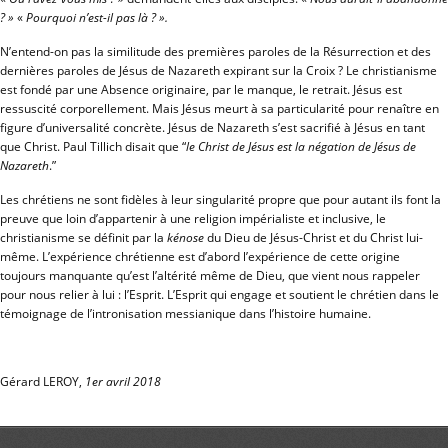
? »
«
Pourquoi n’est-il pas là ? ».
N’entend-on pas la similitude des premières paroles de la Résurrection et des
dernières paroles de Jésus de Nazareth expirant sur la Croix ?
Le christianisme
est fondé par une Absence originaire, par le manque, le retrait. Jésus est
ressuscité corporellement. Mais Jésus meurt à sa particularité pour renaître en
figure d’universalité concrète. Jésus de Nazareth s’est sacrifié à Jésus en tant
que Christ. Paul Tillich disait que “
le Christ de Jésus est la négation de Jésus de
Nazareth
.”
Les chrétiens ne sont fidèles à leur singularité propre que pour autant ils font la
preuve que loin d’appartenir à une religion impérialiste et inclusive, le
christianisme se définit par la
kénose
du Dieu de Jésus-Christ et du Christ lui-
même. L’expérience chrétienne est d’abord l’expérience de cette origine
toujours manquante qu’est l’altérité même de Dieu, que vient nous rappeler
pour nous relier à lui : l’Esprit. L’Esprit qui engage et soutient le chrétien dans le
témoignage de l’intronisation messianique dans l’histoire humaine.
Gérard LEROY,
1er avril 2018