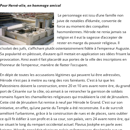
Pour Hervé-elie, en hommage amical
Le personnage est issu d’une famille non
juive de notables d’Idumée, convertie de
force au moment des conquêtes
hasmonéennes. Hérode ne renia jamais sa
religion et il eut la sagesse d’accepter de
rester en marge du pouvoir religieux. Il
s’isolait des juifs, s’affichant plutôt ostentatoirement fidèle à l’empereur Auguste.
Sa popularité en pâtissait, d’autant qu’il mettait en application ses idées frisant la
provocation. Ainsi avait-il fait placardé aux portes de la ville des inscriptions en
l’honneur de l’empereur, manière de flatter l’occupant.
En dépit de toutes les accusations légitimes qui peuvent lui être adressées,
Hérode n’est pas à mettre au rang des rois fainéants. C’est à lui que les
Palestiniens doivent la construction, entre 20 et 10 ans avant notre ère, du grand
port de Césarée sur la côte, où aimait à se retrancher la garnison de soldats
romains fuyant les chamailleries religieuses qui troublaient la cité de Jérusalem.
Cette cité de Jérusalem fut remise à neuf par Hérode le Grand. C’est sur son
initiative, en effet, qu’une partie du Temple a été reconstruite. Il a de surcroît
amélioré l’urbanisme, grâce à la construction de rues et de places, sans oublier
ce qu’il fit édifier à son profit et à sa cour, son palais, vers 24 avant notre ère, qui
se situait le long du rempart occidental actuel. Flavius Josèphe en parle avec
lyrisme. Hérode possédait plusieurs palais et forteresses disséminés sur un