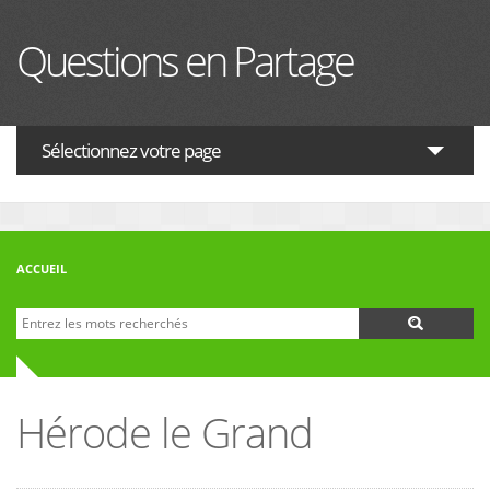
Aller au contenu principal
Questions en Partage
Sélectionnez votre page
ACTUALITES
HISTOIRE
ACCUEIL
PHILOSOPHIE
Recherche
Formulaire de recherche
THÉOLOGIE
INTERRELIGIEUX
Hérode le Grand
FORUM