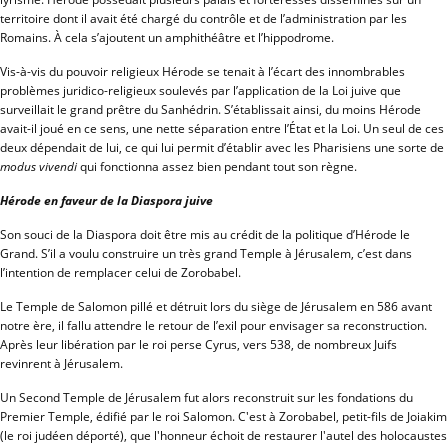
territoire dont il avait été chargé du contrôle et de l’administration par les
Romains. À cela s’ajoutent un amphithéâtre et l’hippodrome.
Vis-à-vis du pouvoir religieux Hérode se tenait à l’écart des innombrables
problèmes juridico-religieux soulevés par l’application de la Loi juive que
surveillait le grand prêtre du Sanhédrin. S’établissait ainsi, du moins Hérode
avait-il joué en ce sens, une nette séparation entre l’État et la Loi. Un seul de ces
deux dépendait de lui, ce qui lui permit d’établir avec les Pharisiens une sorte de
modus vivendi
qui fonctionna assez bien pendant tout son règne.
Hérode en faveur de la Diaspora juive
Son souci de la Diaspora doit être mis au crédit de la politique d’Hérode le
Grand. S’il a voulu construire un très grand Temple à Jérusalem, c’est dans
l’intention de remplacer celui de Zorobabel.
Le Temple de Salomon pillé et détruit lors du siège de Jérusalem en 586 avant
notre ère, il fallu attendre le retour de l’exil pour envisager sa reconstruction.
Après leur libération par le roi perse Cyrus, vers 538, de nombreux Juifs
revinrent à Jérusalem.
Un Second Temple de Jérusalem fut alors reconstruit sur les fondations du
Premier Temple, édifié par le roi Salomon. C'est à Zorobabel, petit-fils de Joiakim
(le roi judéen déporté), que l'honneur échoit de restaurer l'autel des holocaustes