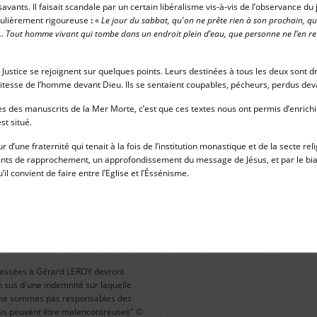
savants. Il faisait scandale par un certain libéralisme vis-à-vis de l’observance du
culièrement rigoureuse
:
«
Le jour du sabbat, qu'on ne prête rien à son prochain, qu
s… Tout homme vivant qui tombe dans un endroit plein d’eau, que personne ne l’en r
e Justice se rejoignent sur quelques points. Leurs destinées à tous les deux sont d
tesse de l’homme devant Dieu. Ils se sentaient coupables, pécheurs, perdus dev
tes des manuscrits de la Mer Morte, c’est que ces textes nous ont permis d’enrich
st situé.
r d’une fraternité qui tenait à la fois de l’institution monastique et de la secte r
nts de rapprochement, un approfondissement du message de Jésus, et par le bia
u’il convient de faire entre l’Eglise et l’Éssénisme.
dressées à Gérard LEROY devront
sus d'une indemnité sur laquelle
us ne sommes pas responsables des
rfois peuvent être malencontreuses" ©