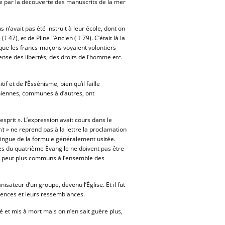
e par la découverte des manuscrits de la mer
n’avait pas été instruit à leur école, dont on
 47), et de Pline l’Ancien ( † 79). C’était là la
ue les francs-maçons voyaient volontiers
fense des libertés, des droits de l’homme etc.
f et de l’Éssénisme, bien qu’il faille
séniennes, communes à d’autres, ont
esprit ». L’expression avait cours dans le
it »
ne
reprend pas à la lettre la proclamation
stingue de la formule généralement usitée.
nes du quatrième Évangile ne doivent pas être
e peut plus communs à l’ensemble des
nisateur d’un groupe, devenu l’Église. Et il fut
rences et leurs ressemblances.
té et mis à mort mais on n’en sait guère plus,