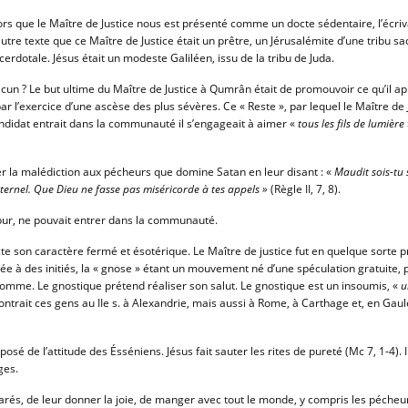
 Alors que le Maître de Justice nous est présenté comme un docte sédentaire, l’écri
re texte que ce Maître de Justice était un prêtre, un Jérusalémite d’une tribu sa
acerdotale. Jésus était un modeste Galiléen, issu de la tribu de Juda.
cun ? Le but ultime du Maître de Justice à Qumrân était de promouvoir ce qu’il appe
 l’exercice d’une ascèse des plus sévères. Ce « Reste », par lequel le Maître de J
didat entrait dans la communauté il s’engageait à aimer «
tous les fils de lumière
r la malédiction aux pécheurs que domine Satan en leur disant : «
Maudit sois-tu 
éternel. Que Dieu ne fasse pas miséricorde à tes appels »
(Règle II, 7, 8).
ur, ne pouvait entrer dans la communauté.
cte son caractère fermé et ésotérique. Le Maître de justice fut en quelque sort
ée à des initiés, la « gnose » étant un mouvement né d’une spéculation gratuite, 
’homme. Le gnostique prétend réaliser son salut. Le gnostique est un insoumis, «
u
ontrait ces gens au IIe s. à Alexandrie, mais aussi à Rome, à Carthage et, en Gau
posé de l’attitude des Ésséniens. Jésus fait sauter les rites de pureté (Mc 7, 1-4)
ges.
arés, de leur donner la joie, de manger avec tout le monde, y compris les pécheurs,