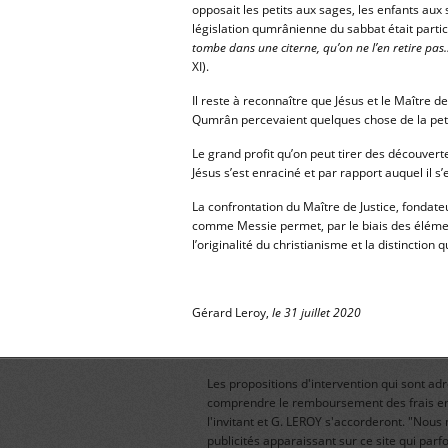
opposait les petits aux sages, les enfants aux 
législation qumrânienne du sabbat était parti
tombe dans une citerne, qu’on ne l’en retire pa
XI).
Il reste à reconnaître que Jésus et le Maître d
Qumrân percevaient quelques chose de la peti
Le grand profit qu’on peut tirer des découver
Jésus s’est enraciné et par rapport auquel il s’e
La confrontation du Maître de Justice, fondateu
comme Messie permet, par le biais des éléme
l’originalité du christianisme et la distinction q
Gérard Leroy,
le 31 juillet 2020
Les propositions d'intervention qui sont a
comprendre le remboursement des frais en 
l'invitant et G. LEROY s'accorderont. "No
publicités apparaissant sur ce site qui pa