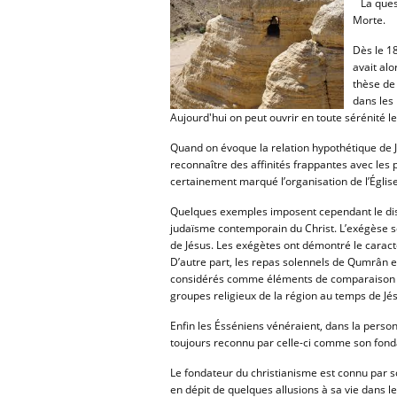
La quest
Morte.
Dès le 18
avait alo
thèse de
dans les 
Aujourd'hui on peut ouvrir en toute sérénité l
Quand on évoque la relation hypothétique de Jésu
reconnaître des affinités frappantes avec les 
certainement marqué l’organisation de l’Églis
Quelques exemples imposent cependant le di
judaïsme contemporain du Christ. L’exégèse so
de Jésus. Les exégètes ont démontré le caractè
D’autre part, les repas solennels de Qumrân e
considérés comme éléments de comparaison des
groupes religieux de la région au temps de Jé
Enfin les Ésséniens vénéraient, dans la personne
toujours reconnu par celle-ci comme son fond
Le fondateur du christianisme est connu par son
en dépit de quelques allusions à sa vie dans le