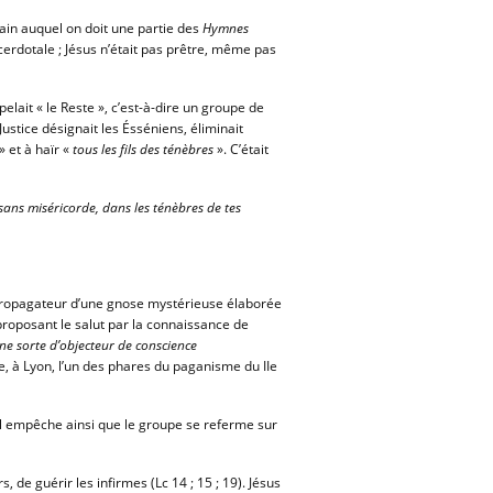
vain auquel on doit une partie des
Hymnes
cerdotale ; Jésus n’était pas prêtre, même pas
lait « le Reste », c’est-à-dire un groupe de
ustice désignait les Ésséniens, éliminait
» et à haïr «
tous les fils des ténèbres
». C’était
sans miséricorde, dans les ténèbres de tes
e propagateur d’une gnose mystérieuse élaborée
proposant le salut par la connaissance de
ne sorte d’objecteur de conscience
le, à Lyon, l’un des phares du paganisme du IIe
. Il empêche ainsi que le groupe se referme sur
 de guérir les infirmes (Lc 14 ; 15 ; 19). Jésus