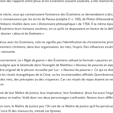
ion des rapports entre Jésus et les Ésséniens souvent soulevée, a été réamorcé
e siècle, ceux qui connaissaient l’existence des Ésséniens se demandaient si Jésus 
rs connaissance par les écrits de Flavius Josèphe († v. 100), de Philon d’Alexandrie (†
 Voltaire révélée dans son «
Dictionnaire philosophique
» de 1764. À la même époq
Ésséniens leurs lointains ancêtres, en ce qu’ils se disposaient en faveur de la dé
e dossier «
Jésus et les Ésséniens
».
s avec les Esséniens, cela ne signifie pas l’identification du christianisme primiti
premiers chrétiens, dans leur organisation, les rites, l’esprit. Des influences es
e naissante.
scernement. La «
Règle de guerre
» des Ésséniens utilisait la formule « pauvres en 
uligne que la béatitude dans l’évangile de Matthieu «
Heureux les pauvres en espr
re original de la phrase recueillie par Luc : «
Heureux les pauvres »
. Ce qui se di
t les rituels évangéliques de la Cène, ou les incontestables affinités Qumrânien
 rites, des préceptes ou des croyances. Car ces rituels de repas étaient on n
sus.
 de leur Maître de Justice, leur inspirateur, leur fondateur. Jésus fut aussi l’orga
ateur et maître. Voilà donc nos deux personnages confrontés. Notons leurs diffé
 nom, le Maître de Justice pas ! On sait de ce Maître de Justice qu’il fut persécu
 Livre IX des manuscrits, intitulé
Les Hymnes
.