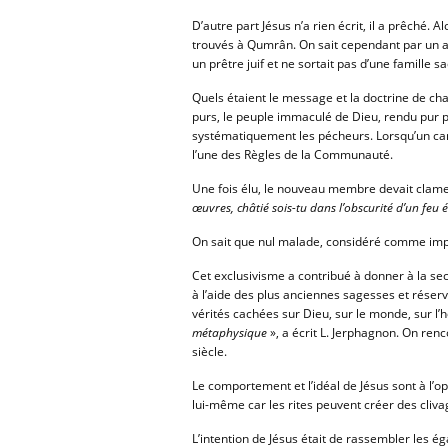
D’autre part Jésus n’a rien écrit, il a prêché.
trouvés à Qumrân. On sait cependant par un aut
un prêtre juif et ne sortait pas d’une famille s
Quels étaient le message et la doctrine de cha
purs, le peuple immaculé de Dieu, rendu pur par
systématiquement les pécheurs. Lorsqu’un can
l’une des Règles de la Communauté.
Une fois élu, le nouveau membre devait clame
œuvres, châtié sois-tu dans l’obscurité d’un feu 
On sait que nul malade, considéré comme imp
Cet exclusivisme a contribué à donner à la se
à l’aide des plus anciennes sagesses et réserv
vérités cachées sur Dieu, sur le monde, sur l
métaphysique
», a écrit L. Jerphagnon. On renc
siècle.
Le comportement et l’idéal de Jésus sont à l’op
lui-même car les rites peuvent créer des cliva
L’intention de Jésus était de rassembler les ég