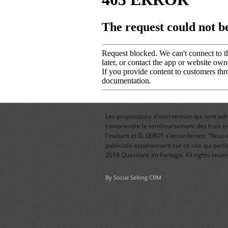
Les propositions d'intervention qui sont a
comprendre le remboursement des frais en 
l'invitant et G. LEROY s'accorderont. "No
publicités apparaissant sur ce site qui pa
2019 Questions en Partage. All rights rese
By Social Selling CRM