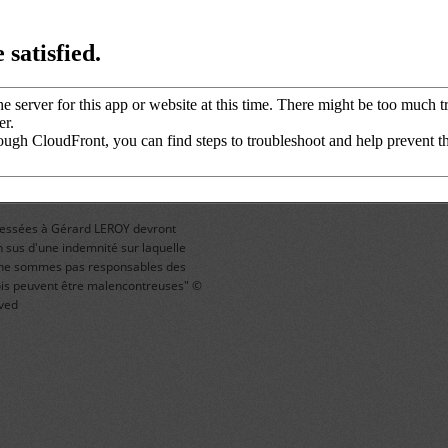
dressées à Gérard LEROY devront
sus d'une indemnité sur laquelle
us ne sommes pas responsables des
rfois peuvent être malencontreuses" ©
rved