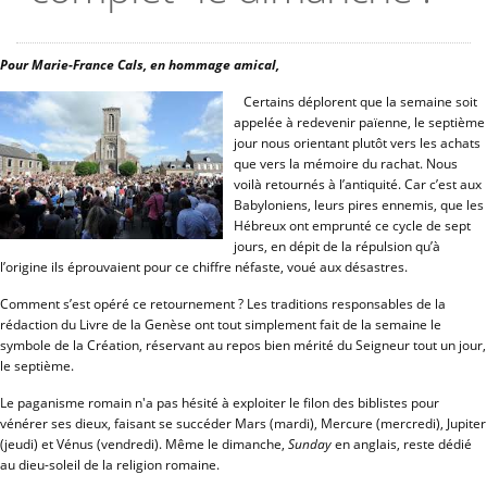
Pour Marie-France Cals, en hommage amical,
Certains déplorent que la semaine soit
appelée à redevenir païenne, le septième
jour nous orientant plutôt vers les achats
que vers la mémoire du rachat. Nous
voilà retournés à l’antiquité. Car c’est aux
Babyloniens, leurs pires ennemis, que les
Hébreux ont emprunté ce cycle de sept
jours, en dépit de la répulsion qu’à
l’origine ils éprouvaient pour ce chiffre néfaste, voué aux désastres.
Comment s’est opéré ce retournement ? Les traditions responsables de la
rédaction du Livre de la Genèse ont tout simplement fait de la semaine le
symbole de la Création, réservant au repos bien mérité du Seigneur tout un jour,
le septième.
Le paganisme romain n'a pas hésité à exploiter le filon des biblistes pour
vénérer ses dieux, faisant se succéder Mars (mardi), Mercure (mercredi), Jupiter
(jeudi) et Vénus (vendredi). Même le dimanche,
Sunday
en anglais, reste dédié
au dieu-soleil de la religion romaine.