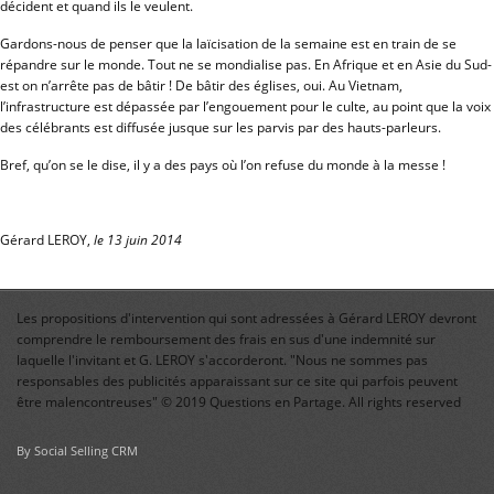
décident et quand ils le veulent.
Gardons-nous de penser que la laïcisation de la semaine est en train de se
répandre sur le monde. Tout ne se mondialise pas. En Afrique et en Asie du Sud-
est on n’arrête pas de bâtir ! De bâtir des églises, oui. Au Vietnam,
l’infrastructure est dépassée par l’engouement pour le culte, au point que la voix
des célébrants est diffusée jusque sur les parvis par des hauts-parleurs.
Bref, qu’on se le dise, il y a des pays où l’on refuse du monde à la messe !
Gérard LEROY,
le 13 juin 2014
Les propositions d'intervention qui sont adressées à Gérard LEROY devront
comprendre le remboursement des frais en sus d'une indemnité sur
laquelle l'invitant et G. LEROY s'accorderont. "Nous ne sommes pas
responsables des publicités apparaissant sur ce site qui parfois peuvent
être malencontreuses" © 2019 Questions en Partage. All rights reserved
By Social Selling CRM