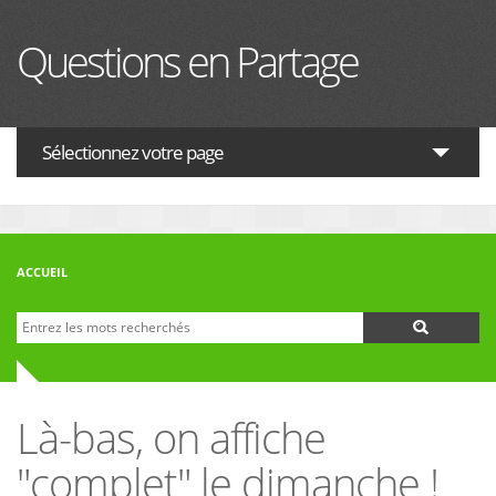
Aller au contenu principal
Questions en Partage
Sélectionnez votre page
ACTUALITES
HISTOIRE
ACCUEIL
PHILOSOPHIE
Recherche
Formulaire de recherche
THÉOLOGIE
INTERRELIGIEUX
Là-bas, on affiche
FORUM
"complet" le dimanche !