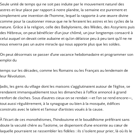
Seule unité de temps qui ne soit pas induite par le mouvement naturel des
astres et leur place par rapport à notre planète, la semaine est purement et
simplement une invention de l’homme, lequel la rapporte à une œuvre divine
comme pour la cautionner mieux que ne le feraient les astres et les cycles de la
nature. Grâce à la religion, celle des Babyloniens, des Mèdes, des Assyriens puis
des Hébreux, on peut bénéficier d’un jour chômé, un jour longtemps consacré à
celui auquel on devait cette aubaine et qu’on délaisse peu à peu tant qu’il ne ne
nous enverra pas un autre miracle qui nous apporte plus que les soldes.
On peut désormais se passer d’une vacance hebdomadaire et programmer son
emploi du
temps sur les décades, comme les Romains ou les Français au lendemain de
leur Révolution.
Jadis, les gens du village dont les maisons s’agglutinaient autour de l’église, se
rendaient immanquablement tous les dimanches à l’office annoncé à grand
renfort de cloches. Sous d’autres cieux on se rendait —et l’on se rend encore—,
tout aussi régulièrement, à la synagogue ou bien à la mosquée, édifices
construits avec le talent et l’amour d’artistes voués à la cause.
À l’écart de ces monothéismes, l’hindouisme et le bouddhisme préférant sans
doute la vacuité chère au Taoïsme, se dispensent d’une enceinte au cœur de
laquelle pourraient se rassembler les fidèles : ils s'isolent pour prier, là où ils le