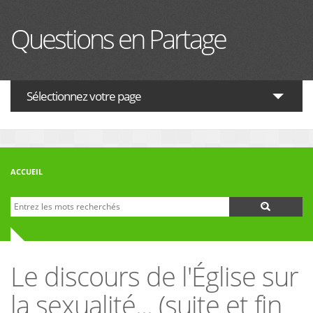
Aller au contenu principal
Questions en Partage
Sélectionnez votre page
ACTUALITES
HISTOIRE
ACCUEIL
PHILOSOPHIE
Recherche
Formulaire de recherche
THÉOLOGIE
INTERRELIGIEUX
Le discours de l'Église sur
FORUM
la sexualité... (suite et fin