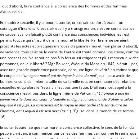
Tout d'abord, faire confiance à la conscience des hommes et des femmes
d'aujourd'hui.
En matière sexuelle, il y a, pour l'autorité, un certain confort à établir un
catalogue d'interdits. C'est clair et s'il y a transgression, c'est en connaissance
de cause. Et si on faisait plutôt confiance aux consciences individuelles : est
permis tout ce qui s'inscrit dans l'amour et la liberté. Par là même seraient
proscrits les actes et pratiques marqués d'égoïsme (moi et mon plaisir d'abord),
de violence, tous ceux où le corps de l'autre est traité comme une chose, comme
une possession. Ne serait-ce pas à la fois aussi exigeant et plus respectueux des
personnes, de leur liberté ? Mgr Bouvier, évêque du Mans en 1842, n'était-il pas,
avec une grande expérience pastorale, dans une ligne de vérité en estimant que
le couple est "
un agent moral qui distingue le bien du mal
", qu'il peut avoir de
bonnes raisons de limiter la taille de sa famille tout en continuant des relations
sexuelles et qu'alors le "retrait" n'est pas une faute. D'ailleurs, cet appel à la
conscience n'est-il pas dans la ligne même de Vatican II: "
L'homme a une loi
divine inscrite dans son cœur, à laquelle sa dignité lui commande d'obéir et selon
laquelle il est jugé. La conscience est le noyau le plus caché et le sanctuaire de
l'homme, dans lequel il est seul avec Dieu
" (L'Église dans le monde de ce temps,
16).
Ensuite, écouter ce que murmure la conscience collective, le sens de la foi, du
peuple chrétien, à commencer par celles des femmes car, comme le remarque