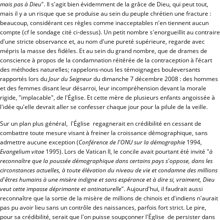
mais pas à Dieu
". Il s'agit bien évidemment de la grâce de Dieu, qui peut tout,
mais il y a un risque que se produise au sein du peuple chrétien une fracture :
beaucoup, considérant ces règles comme inacceptables n'en tiennent aucun
compte (cf le sondage cité ci-dessus). Un petit nombre s'enorgueillit au contraire
d'une stricte observance et, au nom d'une pureté supérieure, regarde avec
mépris la masse des fidèles. Et au sein du grand nombre, que de drames de
conscience à propos de la condamnation réitérée de la contraception à l’écart
des méthodes naturelles; rappelons-nous les témoignages bouleversants
rapportés lors du
Jour du Seigneur
du dimanche 7 décembre 2008 : des hommes
et des femmes disant leur désarroi, leur incompréhension devant la morale
rigide, "implacable", de l'Église. Et cette mère de plusieurs enfants angoissée à
l'idée qu'elle devrait aller se confesser chaque jour pour la pilule de la veille.
Sur un plan plus général, l'Église regagnerait en crédibilité en cessant de
combattre toute mesure visant à freiner la croissance démographique, sans
admettre aucune exception (
Conférence de l'ONU sur la démographie
1994,
Evangelium vitae
1995). Lors de Vatican II, le concile avait pourtant été invité "
à
reconnaître que la poussée démographique dans certains pays s'oppose, dans les
circonstances actuelles, à toute élévation du niveau de vie et condamne des millions
d'êtres humains à une misère indigne et sans espérance et à dire si, vraiment, Dieu
veut cette impasse déprimante et antinaturelle
". Aujourd'hui, il faudrait aussi
reconnaître que la sortie de la misère de millions de chinois et d'indiens n'aurait
pas pu avoir lieu sans un contrôle des naissances, parfois fort strict. Le pire,
pour sa crédibilité, serait que l'on puisse soupçonner l'Église de persister dans