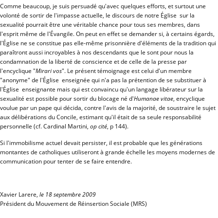
Comme beaucoup, je suis persuadé qu'avec quelques efforts, et surtout une
volonté de sortir de l'impasse actuelle, le discours de notre Église sur la
sexualité pourrait être une véritable chance pour tous ses membres, dans
l'esprit même de l'Évangile. On peut en effet se demander si, à certains égards,
l'Église ne se constitue pas elle-même prisonnière d'éléments de la tradition qui
paraîtront aussi incroyables à nos descendants que le sont pour nous la
condamnation de la liberté de conscience et de celle de la presse par
l'encyclique "
Mirari vos
". Le présent témoignage est celui d'un membre
"anonyme" de l'Église enseignée qui n'a pas la prétention de se substituer à
l'Église enseignante mais qui est convaincu qu'un langage libérateur sur la
sexualité est possible pour sortir du blocage né d'
Humanae vitae
, encyclique
voulue par un pape qui décida, contre l'avis de la majorité, de soustraire le sujet
aux délibérations du Concile, estimant qu'il était de sa seule responsabilité
personnelle (cf. Cardinal Martini,
op cité
, p 144).
Si l'immobilisme actuel devait persister, il est probable que les générations
montantes de catholiques utiliseront à grande échelle les moyens modernes de
communication pour tenter de se faire entendre.
Xavier Larere,
le 18 septembre 2009
Président du Mouvement de Réinsertion Sociale (MRS)