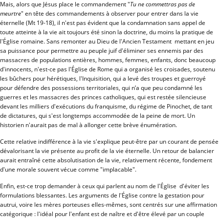
Mais, alors que Jésus place le commandement "
Tu ne commettras pas de
meurtre
" en tête des commandements à observer pour entrer dans la vie
éternelle (Mt 19-18), il n'est pas évident que la condamnation sans appel de
toute atteinte à la vie ait toujours été sinon la doctrine, du moins la pratique de
l'Église romaine. Sans remonter au Dieu de l'Ancien Testament mettant en jeu
sa puissance pour permettre au peuple juif d'éliminer ses ennemis par des
massacres de populations entières, hommes, femmes, enfants, donc beaucoup
d'innocents, n'est-ce pas l'Église de Rome qui a organisé les croisades, soutenu
les bûchers pour hérétiques, l'Inquisition, qui a levé des troupes et guerroyé
pour défendre des possessions territoriales, qui n’a que peu condamné les
guerres et les massacres des princes catholiques, qui est restée silencieuse
devant les milliers d'exécutions du franquisme, du régime de Pinochet, de tant
de dictatures, qui s'est longtemps accommodée de la peine de mort. Un
historien n'aurait pas de mal à allonger cette brève énumération.
Cette relative indifférence à la vie s'explique peut-être par un courant de pensée
dévalorisant la vie présente au profit de la vie éternelle. Un retour de balancier
aurait entraîné cette absolutisation de la vie, relativement récente, fondement
d'une morale souvent vécue comme "implacable".
Enfin, est-ce trop demander à ceux qui parlent au nom de l'Église d'éviter les
formulations blessantes. Les arguments de l'Église contre la gestation pour
autrui, voire les mères porteuses elles-mêmes, sont centrés sur une affirmation
catégorique : l'idéal pour l'enfant est de naître et d'être élevé par un couple