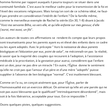
homme-femme par rapport auxquels il pourra toujours se situer dans une
continuité familiale. C'est aussi le meilleur cadre pour la transmission de la foi et
l'éveil des vocations religieuses. Mais lorsqu'on sort de ce schéma idéal, ne faut-
il pas prendre en considération l'intérêt de l'enfant ? De la famille même,
comme le merveilleux exemple de Rachel la stérile (Gn 30, 1-8) disant à Jacob:
"
Voici ma servante Bilha, va vers elle, et qu'elle enfante sur mes genoux; d'elle
j'aurai, moi aussi, un fils
".
Les auteurs de toutes ces affirmations se rendent-ils compte que leurs propos
sont traumatisants pour les parents ayant eu et élevé des enfants dans ce cadre
ou les ayant adoptés. Avec le précepte "
hors la naissance de deux parents
biologiques et l'éducation par eux, point de salut
", ne méconnaît-on pas la réalité,
à savoir que la majorité des couples qui recourent à l'adoption, à l'assistance
médicale à la procréation, à la gestation pour autrui, considèrent que l'enfant
est un don, pour ne pas dire un miracle ? En outre, l'Église donne le sentiment
qu'elle ne croit pas que l'amour d'un père et d'une mère "adoptifs" puisse
suppléer à l'absence de lien biologique "normal". C'est inutilement blessant.
Comme on l'a vu, on conçoit aisément que, pour l'Église, parler de
l'homosexualité est un exercice délicat. On aimerait qu'elle ait une parole qui ne
soit pas aussi blessante que le qualificatif "intrinsèquement désordonné", mais
soit à la fois libératrice, acceptable pour tous. Est-ce impossible ?
Osons quelques pistes, quelques suggestions.