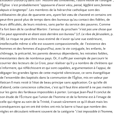
Elisabeth Dufourcq dans son "
Histoire des chrétiennes
,
l'autre moitié de l'Évangile
",
l'Église s'est probablement "
appauvrie d'avoir vécu, pensé, légiféré sans femmes
depuis si longtemps
". Les membres de la hiérarchie catholique sont des
célibataires de plus de quarante ans, ayant fait vœu de chasteté et certains ont
peut-être passé plus de temps dans des bureaux qu'au contact des fidèles, de
leurs difficultés, de leurs misères, sans parler du service des pauvres. Comme
l'a fort bien dit le cardinal Martini : l'amour du prochain "
n'est pas une chose que
l'on peut apprendre en étant assis derrière son bureau
" (cf.
Le rêve de Jérusalem
, p.
38). Le risque ne peut être sous-estimé de n'avoir qu'une vue extérieure,
intellectuelle même si elle est souvent compassionnelle, de l'existence des
hommes et des femmes d'aujourd'hui, avec la vie conjugale, les enfants, le
chômage, la précarité, les parents devenus dépendants, les retraites faibles,
inexistantes dans de nombreux pays. Or, il suffit par exemple de parcourir le
courrier des lecteurs de
La Croix
, pour réaliser qu'il y a nombre de chrétiens qui
s'informent, qui réfléchissent et qui sont capables, argumentation à l'appui, de
dégager les grandes lignes de cette majorité silencieuse, ce sens évangélique
de l'ensemble des baptisés dans la communion de l'Église, mis en valeur par
Vatican II mais resté à l'état de beau principe sans application. Ce qu'elle dit
d'abord, cette conscience collective, c'est qu'il faut être attentif à ne pas mettre
sur les gens des fardeaux impossibles à porter. Lorsque Jean-Paul II conclut de
son étude de l'Écriture que l'union de l'homme et de la femme est à l'image de
celle qui règne au sein de la Trinité, il savait sûrement ce qu'il disait mais les
conséquences qui en ont été tirées ont mis la barre si haut que nombre des
règles en découlant relèvent souvent de la catégorie "
c'est impossible à l'homme,