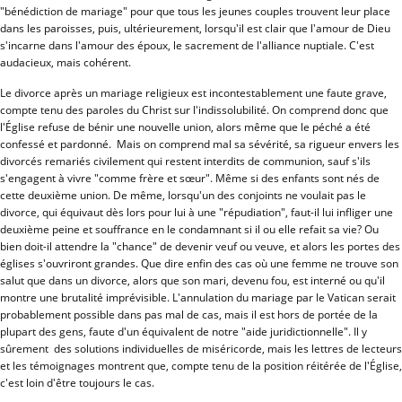
"bénédiction de mariage" pour que tous les jeunes couples trouvent leur place
dans les paroisses, puis, ultérieurement, lorsqu'il est clair que l'amour de Dieu
s'incarne dans l'amour des époux, le sacrement de l'alliance nuptiale. C'est
audacieux, mais cohérent.
Le divorce après un mariage religieux est incontestablement une faute grave,
compte tenu des paroles du Christ sur l'indissolubilité. On comprend donc que
l'Église refuse de bénir une nouvelle union, alors même que le péché a été
confessé et pardonné. Mais on comprend mal sa sévérité, sa rigueur envers les
divorcés remariés civilement qui restent interdits de communion, sauf s'ils
s'engagent à vivre "comme frère et sœur". Même si des enfants sont nés de
cette deuxième union. De même, lorsqu'un des conjoints ne voulait pas le
divorce, qui équivaut dès lors pour lui à une "répudiation", faut-il lui infliger une
deuxième peine et souffrance en le condamnant si il ou elle refait sa vie? Ou
bien doit-il attendre la "chance" de devenir veuf ou veuve, et alors les portes des
églises s'ouvriront grandes. Que dire enfin des cas où une femme ne trouve son
salut que dans un divorce, alors que son mari, devenu fou, est interné ou qu'il
montre une brutalité imprévisible. L'annulation du mariage par le Vatican serait
probablement possible dans pas mal de cas, mais il est hors de portée de la
plupart des gens, faute d'un équivalent de notre "aide juridictionnelle". Il y
sûrement des solutions individuelles de miséricorde, mais les lettres de lecteurs
et les témoignages montrent que, compte tenu de la position réitérée de l'Église,
c'est loin d'être toujours le cas.