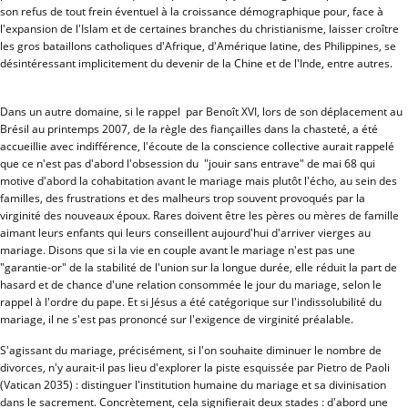
son refus de tout frein éventuel à la croissance démographique pour, face à
l'expansion de l'Islam et de certaines branches du christianisme, laisser croître
les gros bataillons catholiques d'Afrique, d'Amérique latine, des Philippines, se
désintéressant implicitement du devenir de la Chine et de l'Inde, entre autres.
Dans un autre domaine, si le rappel par Benoît XVI, lors de son déplacement au
Brésil au printemps 2007, de la règle des fiançailles dans la chasteté, a été
accueillie avec indifférence, l'écoute de la conscience collective aurait rappelé
que ce n'est pas d'abord l'obsession du "jouir sans entrave" de mai 68 qui
motive d'abord la cohabitation avant le mariage mais plutôt l'écho, au sein des
familles, des frustrations et des malheurs trop souvent provoqués par la
virginité des nouveaux époux. Rares doivent être les pères ou mères de famille
aimant leurs enfants qui leurs conseillent aujourd'hui d'arriver vierges au
mariage. Disons que si la vie en couple avant le mariage n'est pas une
"garantie-or" de la stabilité de l'union sur la longue durée, elle réduit la part de
hasard et de chance d'une relation consommée le jour du mariage, selon le
rappel à l'ordre du pape. Et si Jésus a été catégorique sur l'indissolubilité du
mariage, il ne s'est pas prononcé sur l'exigence de virginité préalable.
S'agissant du mariage, précisément, si l'on souhaite diminuer le nombre de
divorces, n'y aurait-il pas lieu d'explorer la piste esquissée par Pietro de Paoli
(Vatican 2035) : distinguer l'institution humaine du mariage et sa divinisation
dans le sacrement. Concrètement, cela signifierait deux stades : d'abord une