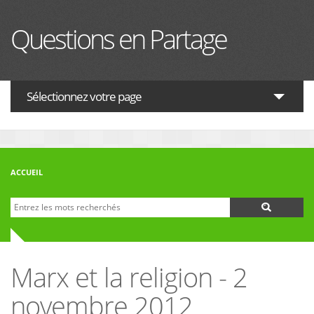
Aller au contenu principal
Questions en Partage
Sélectionnez votre page
ACTUALITES
HISTOIRE
ACCUEIL
PHILOSOPHIE
Recherche
Formulaire de recherche
THÉOLOGIE
INTERRELIGIEUX
Marx et la religion - 2
FORUM
novembre 2012