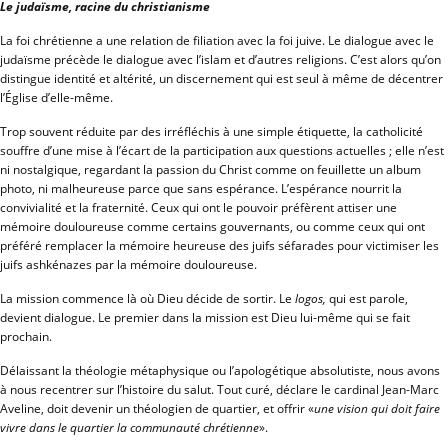
Le judaïsme, racine du christianisme
La foi chrétienne a une relation de filiation avec la foi juive. Le dialogue avec le
judaïsme précède le dialogue avec l’islam et d’autres religions. C’est alors qu’on
distingue identité et altérité, un discernement qui est seul à même de décentrer
l’Église d’elle-même.
Trop souvent réduite par des irréfléchis à une simple étiquette, la catholicité
souffre d’une mise à l’écart de la participation aux questions actuelles ; elle n’est
ni nostalgique, regardant la passion du Christ comme on feuillette un album
photo, ni malheureuse parce que sans espérance. L’espérance nourrit la
convivialité et la fraternité. Ceux qui ont le pouvoir préfèrent attiser une
mémoire douloureuse comme certains gouvernants, ou comme ceux qui ont
préféré remplacer la mémoire heureuse des juifs séfarades pour victimiser les
juifs ashkénazes par la mémoire douloureuse.
La mission commence là où Dieu décide de sortir. Le
logos,
qui est parole,
devient dialogue. Le premier dans la mission est Dieu lui-même qui se fait
prochain.
Délaissant la théologie métaphysique ou l’apologétique absolutiste, nous avons
à nous recentrer sur l’histoire du salut. Tout curé, déclare le cardinal Jean-Marc
Aveline, doit devenir un théologien de quartier, et offrir «
une vision qui doit faire
vivre dans le quartier la communauté chrétienne
».