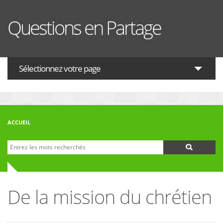
Aller au contenu principal
Questions en Partage
Sélectionnez votre page
ACTUALITES
HISTOIRE
ACCUEIL
PHILOSOPHIE
Recherche
Formulaire de recherche
THÉOLOGIE
INTERRELIGIEUX
De la mission du chrétien
FORUM