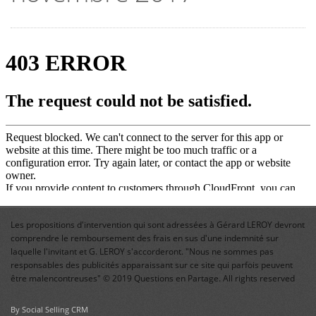
Les propositions d'intervention qui sont adressées à Gérard LEROY devront
comprendre le remboursement des frais en sus d'une indemnité sur
laquelle l'invitant et G. LEROY s'accorderont. "Nous ne sommes pas
responsables des publicités apparaissant sur ce site qui parfois peuvent
être malencontreuses" © 2019 Questions en Partage. All rights reserved
By Social Selling CRM