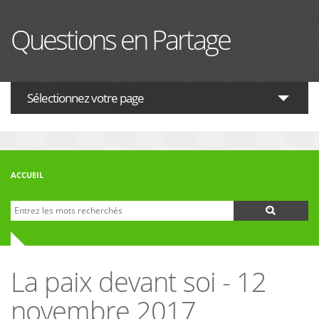
Aller au contenu principal
Questions en Partage
Sélectionnez votre page
ACTUALITES
HISTOIRE
ACCUEIL
PHILOSOPHIE
Recherche
Formulaire de recherche
THÉOLOGIE
INTERRELIGIEUX
La paix devant soi - 12
FORUM
novembre 2017