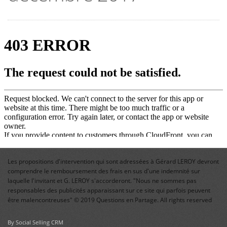
Les propositions d'intervention qui sont adressées à Gérard LEROY devront
comprendre le remboursement des frais en sus d'une indemnité sur
laquelle l'invitant et G. LEROY s'accorderont. "Nous ne sommes pas
responsables des publicités apparaissant sur ce site qui parfois peuvent
être malencontreuses" © 2019 Questions en Partage. All rights reserved
By Social Selling CRM