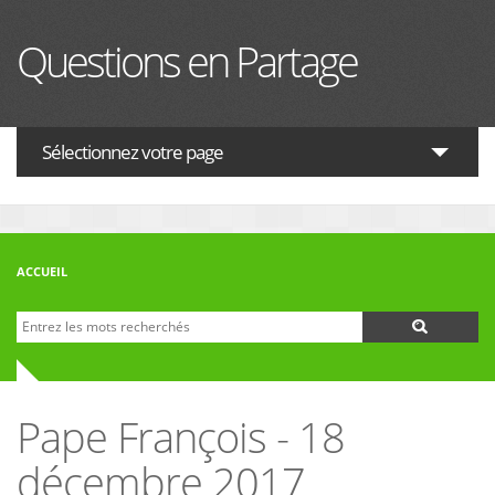
Aller au contenu principal
Questions en Partage
Sélectionnez votre page
ACTUALITES
HISTOIRE
ACCUEIL
PHILOSOPHIE
Recherche
Formulaire de recherche
THÉOLOGIE
INTERRELIGIEUX
Pape François - 18
FORUM
décembre 2017