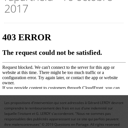
2017
Les propositions d'intervention qui sont adressées à Gérard LEROY devront
comprendre le remboursement des frais en sus d'une indemnité sur
laquelle l'invitant et G. LEROY s'accorderont. "Nous ne sommes pas
responsables des publicités apparaissant sur ce site qui parfois peuvent
être malencontreuses" © 2019 Questions en Partage. All rights reserved