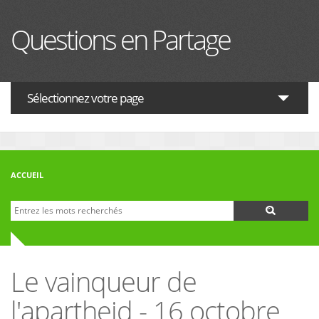
Aller au contenu principal
Questions en Partage
Sélectionnez votre page
ACTUALITES
HISTOIRE
ACCUEIL
PHILOSOPHIE
Recherche
Formulaire de recherche
THÉOLOGIE
INTERRELIGIEUX
Le vainqueur de
FORUM
l'apartheid - 16 octobre