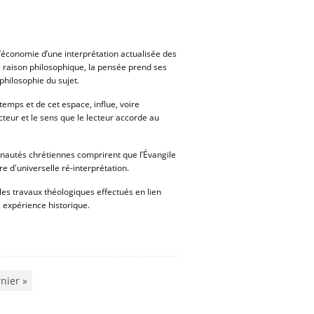
’économie d’une interprétation actualisée des
a raison philosophique, la pensée prend ses
philosophie du sujet.
e temps et de cet espace, influe, voire
teur et le sens que le lecteur accorde au
unautés chrétiennes comprirent que l’Évangile
e d'universelle ré-interprétation.
 les travaux théologiques effectués en lien
e expérience historique.
nier »