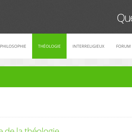
Que
PHILOSOPHIE
THÉOLOGIE
INTERRELIGIEUX
FORUM
 de la théologie