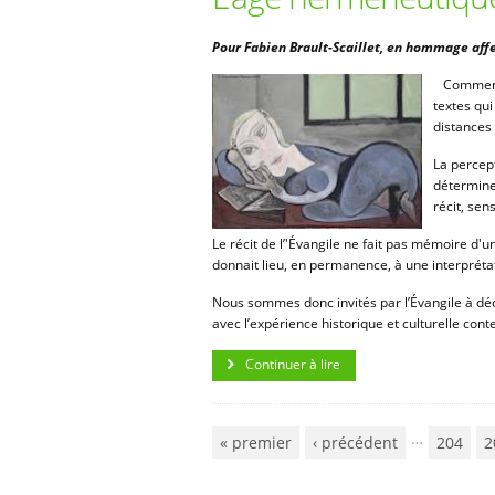
Pour Fabien Brault-Scaillet, en hommage aff
Comment p
textes qui
distances 
La percep
détermine 
récit, sen
Le récit de l’'Évangile ne fait pas mémoire d
donnait lieu, en permanence, à une interprétati
Nous sommes donc invités par l’Évangile à déchi
avec l’expérience historique et culturelle con
Continuer à lire
…
« premier
‹ précédent
204
2
Pages