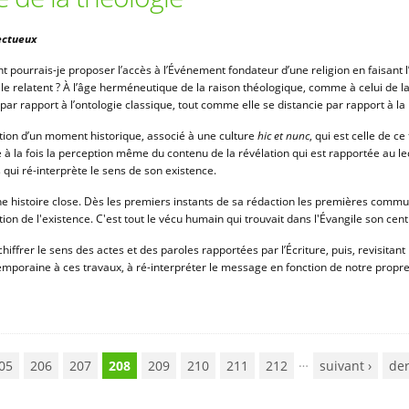
ectueux
ourrais-je proposer l’accès à l’Événement fondateur d’une religion en faisant l
 le relatent ? À l’âge herméneutique de la raison théologique, comme à celui de l
par rapport à l’ontologie classique, tout comme elle se distancie par rapport à la 
tion d’un moment historique, associé à une culture
hic et nunc
, qui est celle de c
à la fois la perception même du contenu de la révélation qui est rapportée au lec
s qui ré-interprète le sens de son existence.
'une histoire close. Dès les premiers instants de sa rédaction les premières comm
on de l'existence. C'est tout le vécu humain qui trouvait dans l'Évangile son centr
ffrer le sens des actes et des paroles rapportées par l’Écriture, puis, revisitant
temporaine à ces travaux, à ré-interpréter le message en fonction de notre propr
…
05
206
207
208
209
210
211
212
suivant ›
der