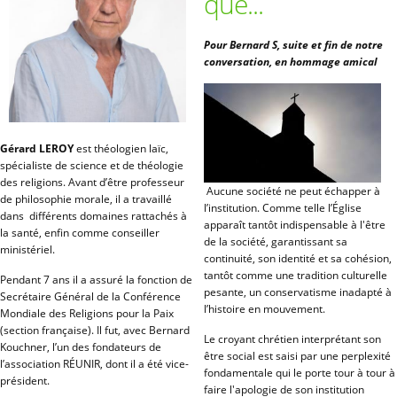
que...
Pour Bernard S, suite et fin de notre
conversation, en hommage amical
Gérard LEROY
est théologien laïc,
spécialiste de science et de théologie
des religions. Avant d’être professeur
Aucune société ne peut échapper à
de philosophie morale, il a travaillé
l’institution. Comme telle l’Église
dans différents domaines rattachés à
apparaît tantôt indispensable à l'être
la santé, enfin comme conseiller
de la société, garantissant sa
ministériel.
continuité, son identité et sa cohésion,
tantôt comme une tradition culturelle
Pendant 7 ans il a assuré la fonction de
pesante, un conservatisme inadapté à
Secrétaire Général de la Conférence
l’histoire en mouvement.
Mondiale des Religions pour la Paix
(section française). Il fut, avec Bernard
Le croyant chrétien interprétant son
Kouchner, l’un des fondateurs de
être social est saisi par une perplexité
l’association RÉUNIR, dont il a été vice-
fondamentale qui le porte tour à tour à
président.
faire l'apologie de son institution