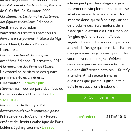
elle ne peut pas davantage s’aligner
Le salut au-delà des frontières
, Préface
purement et simplement sur ce qui se
de C. Geffré, Ed. Salvator, 2002
vit et se pense dans la société. Il lui
Christianisme, Dictionnaire des temps,
importe donc, quitte à se singulariser,
des figures et des lieux
, Éditions du
de produire des légitimations de la
Seuil, en collaboration
place qu’elle attribue à l’institution, de
Vingt histoires bibliques racontées à
l’origine qu’elle lui reconnaît, des
Pierre et à ses parents
, Préface de Mgr
significations et des services qu’elle en
Alain Planet, Éditions Presses
attend, de l’usage qu’elle en fait. Par un
Littéraires.
dialogue avec les groupes qui ont des
Des matriarches et de quelques
soucis institutionnels, se révèleront
prophètes
, éditions L'Harmattan, 2013
des convergences en même temps
À la rencontre des Pères de l'Église
,
que des différences notoires, il faut s’y
L'extraordinaire histoire des quatre
attendre. Ainsi s’actualisent les
premiers siècles chrétiens,
questions que pose à l’Église le fait
L'Harmattan.
En savoir plus
qu'elle est aussi une institution.
L’Événement
. Tout est parti des rives du
Lac, aux éditions L’Harmattan.
En
Continuer à lire
savoir plus
Néron
, imp. De Bourg, 2019
Regards croisés sur le temps qui passe
Préface de Patrick Valdrini – Recteur
‹ précédent
217 of 1013
émérite de l’Institut catholique de Paris
Éditions Sydney Laurent -
En savoir