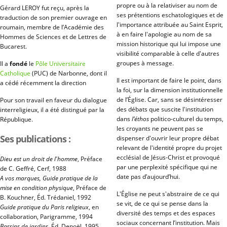
propre ou à la relativiser au nom de
Gérard LEROY fut reçu, après la
ses prétentions eschatologiques et de
traduction de son premier ouvrage en
l'importance attribuée au Saint Esprit,
roumain, membre de l’Académie des
à en faire l'apologie au nom de sa
Hommes de Sciences et de Lettres de
mission historique qui lui impose une
Bucarest.
visibilité comparable à celle d'autres
groupes à message.
Il a
fondé
le
Pôle Universitaire
Catholique
(PUC) de Narbonne, dont il
Il est important de faire le point, dans
a cédé récemment la direction
la foi, sur la dimension institutionnelle
de l’Église. Car, sans se désintéresser
Pour son travail en faveur du dialogue
des débats que suscite l'institution
interreligieux, il a été distingué par la
dans
l’éthos
politico-culturel du temps,
République.
les croyants ne peuvent pas se
Ses publications :
dispenser d'ouvrir leur propre débat
relevant de l'identité propre du projet
ecclésial de Jésus-Christ et provoqué
Dieu est un droit de l'homme
, Préface
par une perplexité spécifique qui ne
de C. Geffré, Cerf, 1988
date pas d’aujourd’hui.
A vos marques, Guide pratique de la
mise en condition physique
, Préface de
L'Église ne peut s'abstraire de ce qui
B. Kouchner, Éd. Trédaniel, 1992
se vit, de ce qui se pense dans la
Guide pratique du Paris religieux
, en
diversité des temps et des espaces
collaboration, Parigramme, 1994
sociaux concernant l’institution. Mais
Bassins de jardins
, Éd. Denoël, 1995