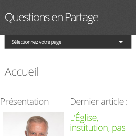
Aller au contenu principal
Questions en Partage
Sélectionnez votre page
ACTUALITES
Accueil
HISTOIRE
PHILOSOPHIE
THÉOLOGIE
Présentation
Dernier article :
INTERRELIGIEUX
L’Église,
FORUM
institution, pas