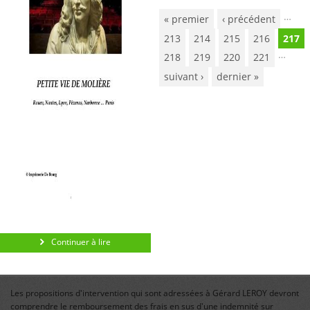
…
« premier
‹ précédent
Pages
213
214
215
216
217
…
218
219
220
221
suivant ›
dernier »
Continuer à lire
Les propositions d'intervention qui sont adressées à Gérard LEROY devront
comprendre le remboursement des frais en sus d'une indemnité sur